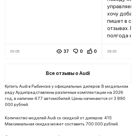
управляемос
хочу добави
пишет в св
отзывах. П
полгода на
накатал ок
Использую
37
0
0
30.05
26.03
исключител
Москве и 
Заряжаю эл
Все отзывы о Audi
гараже по
изготовите
Купить Audi в Рыбинске у официальных дилеров. В модельном
ряду Аудипредставлены различные комплектации на 2026
90% емкос
год, в наличии 477 автомобилей. Цены начинаются от 3 890
батареи. С
000 рублей.
провел в га
самом деле
Количество моделей Audi со скидкой от дилеров: 415.
обязательн
Максимальная скидка может составить 700 000 рублей.
Китайские 