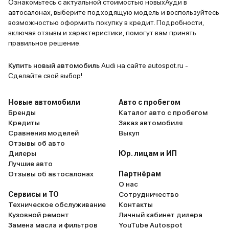
позволяют 
Ознакомьтесь с актуальной стоимостью новыхАуди в
автосалонах, выберите подходящую модель и воспользуйтесь
мощностью 
возможностью оформить покупку в кредит. Подробности,
мощи впол
включая отзывы и характеристики, помогут вам принять
за ночь ко
правильное решение.
пробег в ра
Обычно бол
Купить новый автомобиль
Audi на сайте autospot.ru -
накатывают
Сделайте свой выбор!
км пробега
недостаточ
Новые автомобили
Авто с пробегом
в компенс
Бренды
Каталог авто с пробегом
Кредиты
Заказ автомобиля
электроэне
Сравнения моделей
Выкуп
бесплатных
Отзывы об авто
Москве одн
Дилеры
Юр. лицам и ИП
естественн
Лучшие авто
находится 
Отзывы об автосалонах
Партнёрам
О нас
Далее, пла
Сервисы и ТО
Сотрудничество
есть, но не
Техническое обслуживание
Контакты
Вашим домо
Кузовной ремонт
Личный кабинет дилера
Добавлю т
Замена масла и фильтров
YouTube Autospot