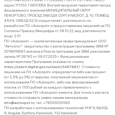
ООО «Автоспот» (ИНН 7715936827 ОРГН 1127746774825
климат кон
адрес 111250, Г.МОСКВА, Внутригородская территория города
федерального значения МУНИЦИПАЛЬНЫЙ ОКРУГ
внешнее о
ЛЕФОРТОВО, ПРОЕЗД ЗАВОДА СЕРП И МОЛОТ, Д. 10, ПОМЕЩ.
сухой асфа
41Н/9, ОКВЭД 62.0) осуществляет деятельность по
летняя рез
разработке ПО «Autospot» и предоставлению лицензий на ПО.
движение п
Согласно Приказу Минцифры от 08.10.22, вид деятельности
40 км/ч бе
(код): 2.01.
ПО «Autospot» — исключительные права принадлежат ООО
также отсу
"Автоспот": свидетельство о регистрации программы ЭВМ №
багажа. К 
2018618687, внесена в Реестр программ для ЭВМ, реестровая
такое нево
запись № 28745 от 09.07.2025 г. Функциональные
реальный з
характеристики Программы указаны по ссылке:
фантастика
https://reestr.digital.gov.ru/reestr/3467687/
. Стоимость
лицензии на ПО «Autospot» определяется либо как процент
полтора. З
(от 2,5% до 3%) от выручки, полученной лицензиатом от
намного ме
использования ПО «Autospot», либо как фиксированный
начальный 
платеж от 1100 рублей за каждого привлеченного с
машины с у
использованием ПО «Autospot» клиента. Для точного расчета
целом уход
стоимости отправьте заявку нашим менеджерам
info@autospot.ru
, тел. +78003020583
батареи. Е
ПО разработано с использованием технологий: PHP 8, MySQL
20 км оста
8, Angular, Symfony framework, Yii2 framework.