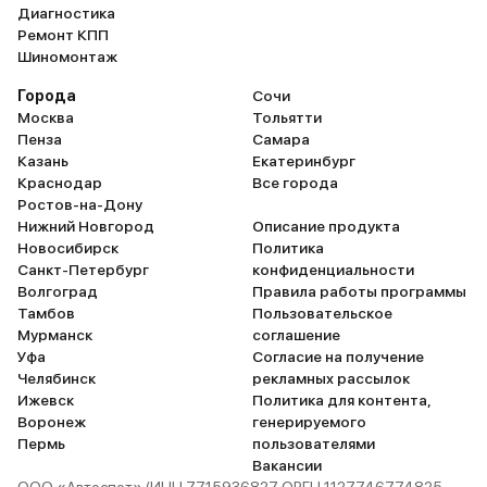
сверхбыст
Диагностика
Ремонт КПП
поблизости
Шиномонтаж
найдете. И
делаю выво
Города
Сочи
для автол
Москва
Тольятти
Пенза
Самара
гараж рядо
Казань
Екатеринбург
жительства
Краснодар
Все города
подведенн
Ростов-на-Дону
электроэне
Нижний Новгород
Описание продукта
при постоя
Новосибирск
Политика
Санкт-Петербург
конфиденциальности
нем, или в
Волгоград
Правила работы программы
авто на ра
Тамбов
Пользовательское
расхода эл
Мурманск
соглашение
запаса ход
Уфа
Согласие на получение
хода в 435
Челябинск
рекламных рассылок
Ижевск
Политика для контента,
теоретичес
Воронеж
генерируемого
определенн
Пермь
пользователями
температу
Вакансии
воздуха не