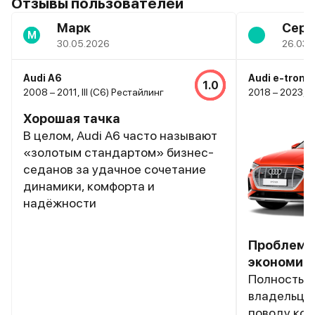
Отзывы пользователей
Марк
Серг
М
30.05.2026
26.03.
Audi A6
Audi e-tron
1.0
2008 – 2011, III (C6) Рестайлинг
2018 – 2023, I
Хорошая тачка
В целом, Audi A6 часто называют
«золотым стандартом» бизнес-
седанов за удачное сочетание
динамики, комфорта и
надёжности
Проблемы
экономичн
Полностью 
владельцев
поводу ком