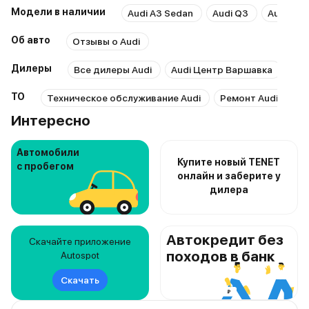
Модели в наличии
Audi A3 Sedan
Audi Q3
Audi Q5L
Об авто
Отзывы о Audi
Дилеры
Все дилеры Audi
Audi Центр Варшавка
Ауд
ТО
Техническое обслуживание Audi
Ремонт Audi
Ре
Интересно
Автомобили
Купите новый TENET
с пробегом
онлайн и заберите у
дилера
Автокредит без
Скачайте приложение
походов в банк
Autospot
Скачать