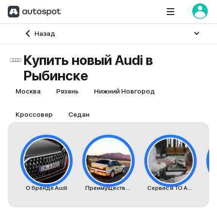
Главная
Назад
Купить новый Audi в
Рыбинске
Москва
Рязань
Нижний Новгород
Кроссовер
Седан
О бренде Audi
Преимущества автомобилей Audi
Сервис и ТО Audi
К