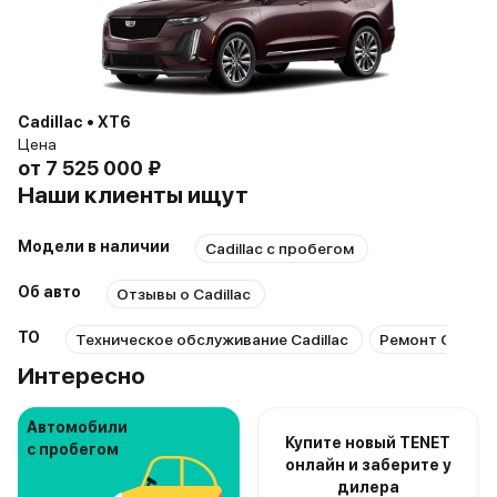
Cadillac • XT6
Цена
от
7 525 000 ₽
Наши клиенты ищут
Модели в наличии
Cadillac с пробегом
Об авто
Отзывы о Cadillac
ТО
Техническое обслуживание Cadillac
Ремонт Cadilla
Интересно
Автомобили
Купите новый TENET
с пробегом
онлайн и заберите у
дилера