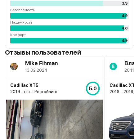
3.9
Безопасность
4.9
Надежность
4.8
Комфорт
4.9
Отзывы пользователей
Mike Fihman
Влад
В
13.02.2024
20.11.2
Cadillac XT5
Cadillac XT5
5.0
2019 – н.в., I Рестайлинг
2016 – 2019, I