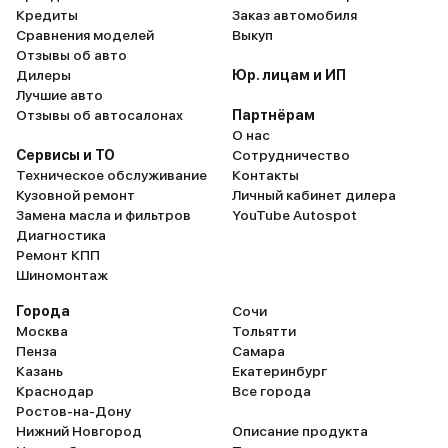
Кредиты
Заказ автомобиля
мне меняли
Сравнения моделей
Выкуп
зеркало д
Отзывы об авто
блок внутр
Дилеры
Юр. лицам и ИП
запаска) и
Лучшие авто
разбирали 
Отзывы об автосалонах
Партнёрам
О нас
монитор ил
Сервисы и ТО
Сотрудничество
дисплее...
Техническое обслуживание
Контакты
работал...К
Кузовной ремонт
Личный кабинет дилера
Замена масла и фильтров
YouTube Autospot
Диагностика
Ремонт КПП
Шиномонтаж
Города
Сочи
Москва
Тольятти
Пенза
Самара
Казань
Екатеринбург
Краснодар
Все города
Ростов-на-Дону
Нижний Новгород
Описание продукта