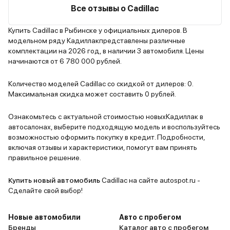
завтра зап
Все отзывы о Cadillac
послал что
(хотя на о
Купить Cadillac в Рыбинске у официальных дилеров. В
модельном ряду Кадиллакпредставлены различные
Чина), я н
комплектации на 2026 год, в наличии 3 автомобиля. Цены
я просто п
начинаются от 6 780 000 рублей.
2 лета почт
гарантии п
Количество моделей Cadillac со скидкой от дилеров: 0.
полном пов
Максимальная скидка может составить 0 рублей.
хрустик...
полное нал
Ознакомьтесь с актуальной стоимостью новыхКадиллак в
автосалонах, выберите подходящую модель и воспользуйтесь
ваше пере
возможностью оформить покупку в кредит. Подробности,
и стирает 
включая отзывы и характеристики, помогут вам принять
Завтра Авт
правильное решение.
меняют всё
ровно, все
Купить новый автомобиль
Cadillac на сайте autospot.ru -
Каско деше
Сделайте свой выбор!
про шум в 
перекладин
Новые автомобили
Авто с пробегом
про всё ос
Бренды
Каталог авто с пробегом