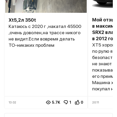
Мой отзыв
Xt5,2л 350t
в максима
Катаюсь с 2020 г ,накатал 45500
SRX2 влад
,очень доволен,на трассе никого
в 2012 год
не видит.Если вовремя делать
ХТ5 хорош,
ТО-никаких проблем
по рулю я п
безопастно
не знают ка
показывать
его преиму
Машина хор
покупал на
выпуска. Ж
два офф ди
5.7K
1
0
13.02
20.11
Олимп и Ав
"дурочку в