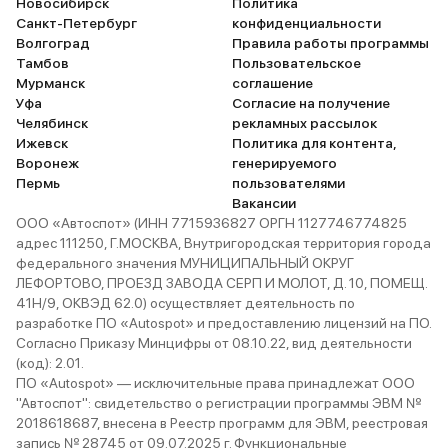
Новосибирск
Политика
Санкт-Петербург
конфиденциальности
Волгоград
Правила работы программы
Тамбов
Пользовательское
Мурманск
соглашение
Уфа
Согласие на получение
Челябинск
рекламных рассылок
Ижевск
Политика для контента,
Воронеж
генерируемого
Пермь
пользователями
Вакансии
ООО «Автоспот» (ИНН 7715936827 ОРГН 1127746774825
адрес 111250, Г.МОСКВА, Внутригородская территория города
федерального значения МУНИЦИПАЛЬНЫЙ ОКРУГ
ЛЕФОРТОВО, ПРОЕЗД ЗАВОДА СЕРП И МОЛОТ, Д. 10, ПОМЕЩ.
41Н/9, ОКВЭД 62.0) осуществляет деятельность по
разработке ПО «Autospot» и предоставлению лицензий на ПО.
Согласно Приказу Минцифры от 08.10.22, вид деятельности
(код): 2.01.
ПО «Autospot» — исключительные права принадлежат ООО
"Автоспот": свидетельство о регистрации программы ЭВМ №
2018618687, внесена в Реестр программ для ЭВМ, реестровая
запись № 28745 от 09.07.2025 г. Функциональные