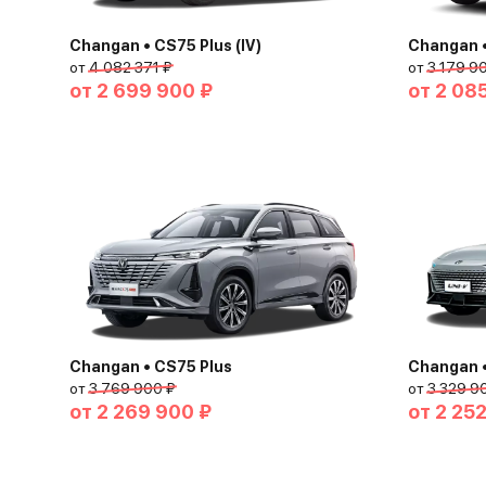
Changan • CS75 Plus (IV)
Changan •
от
4 082 371 ₽
от
3 179 9
от
2 699 900 ₽
от
2 08
Changan • CS75 Plus
Changan •
от
3 769 900 ₽
от
3 329 9
от
2 269 900 ₽
от
2 25