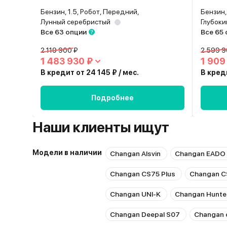
Бензин, 1.5, Робот, Передний,
Бензин,
Лунный серебристый
Глубоки
Все 63 опции
Все 65
2 119 900 ₽
2 599 9
1 483 930 ₽
1 909
В кредит от 24 145 ₽ / мес.
В креди
Подробнее
Наши клиенты ищут
Модели в наличии
Changan Alsvin
Changan EADO 
Changan CS75 Plus
Changan C
Changan UNI-K
Changan Hunter
Changan Deepal S07
Changan 