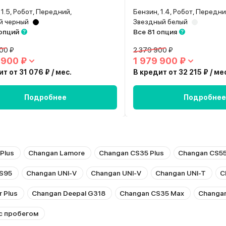
 1.5, Робот, Передний,
Бензин, 1.4, Робот, Передни
й черный
Звездный белый
 опций
Все 81 опция
00 ₽
2 379 900 ₽
 900 ₽
1 979 900 ₽
т от 31 076 ₽ / мес.
В кредит от 32 215 ₽ / ме
Подробнее
Подробнее
Plus
Changan Lamore
Changan CS35 Plus
Changan CS55
S95
Changan UNI-V
Changan UNI-V
Changan UNI-T
C
 Plus
Changan Deepal G318
Changan CS35 Max
Changan
с пробегом