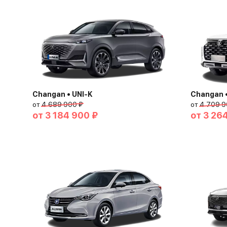
Changan • UNI-K
Changan 
от
4 689 900 ₽
от
4 709 9
от
3 184 900 ₽
от
3 26