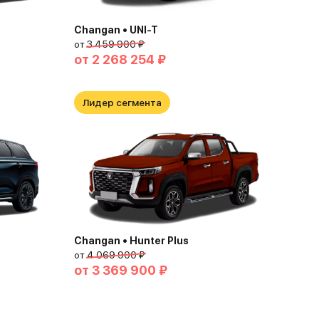
Changan • UNI-T
от
3 459 900 ₽
от
2 268 254 ₽
Лидер сегмента
Changan • Hunter Plus
от
4 069 900 ₽
от
3 369 900 ₽