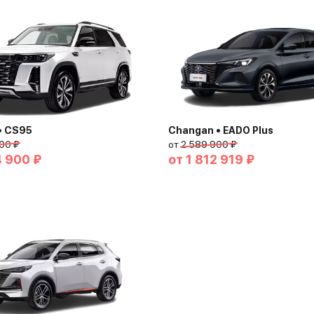
• CS95
Changan • EADO Plus
00 ₽
от
2 589 900 ₽
4 900 ₽
от
1 812 919 ₽