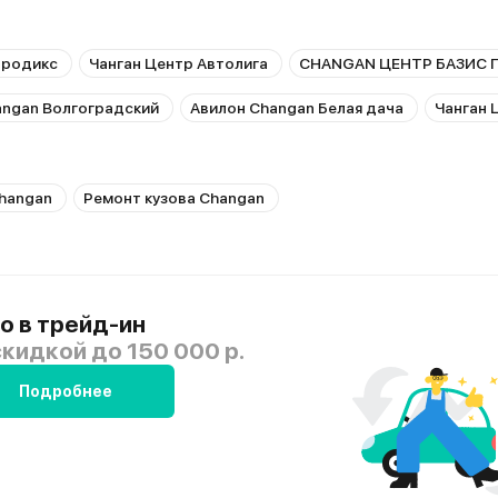
продикс
Чанган Центр Автолига
CHANGAN ЦЕНТР БАЗИС 
angan Волгоградский
Авилон Changan Белая дача
Чанган 
hangan
Ремонт кузова Changan
о в трейд-ин
скидкой
до 150 000 р.
Подробнее