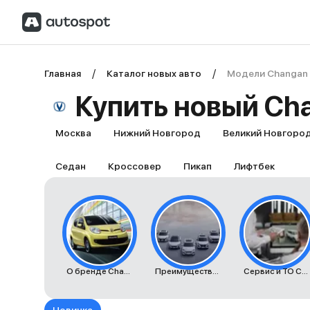
Главная
Каталог новых авто
Модели Changan
Купить новый Ch
Москва
Нижний Новгород
Великий Новгоро
Седан
Кроссовер
Пикап
Лифтбек
О бренде Changan
Преимущества автомобилей Changan
Сервис и ТО Changan