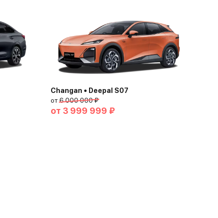
Changan • Deepal S07
от
6 000 000 ₽
от
3 999 999 ₽