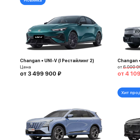
Новинка
Changan • UNI-V (I Рестайлинг 2)
Changan •
Цена
от
6 000 0
от
3 499 900 ₽
от
4 10
Хит про