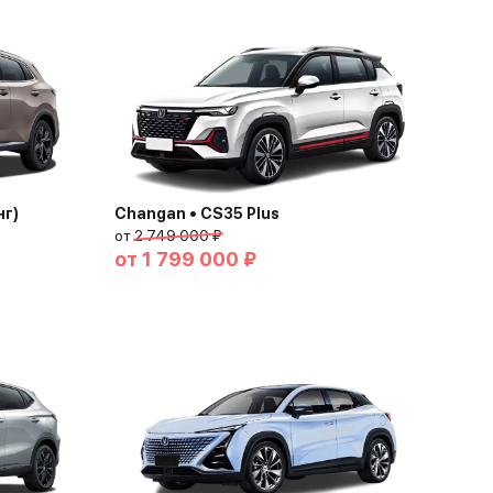
нг)
Changan • CS35 Plus
от
2 749 000 ₽
от
1 799 000 ₽