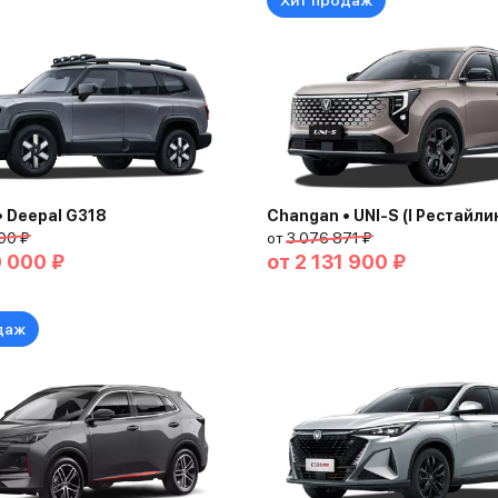
Хит продаж
 Deepal G318
Changan • UNI-S (I Рестайли
00 ₽
от
3 076 871 ₽
9 000 ₽
от
2 131 900 ₽
даж