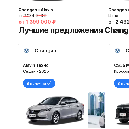
Changan • Alsvin
Changan •
от
2 034 970 ₽
Цена
от
1 399 000 ₽
от
2 49
Лучшие предложения Chang
Changan
C
Alsvin Техно
CS35 
Седан • 2025
Кроссов
В наличии
В нал