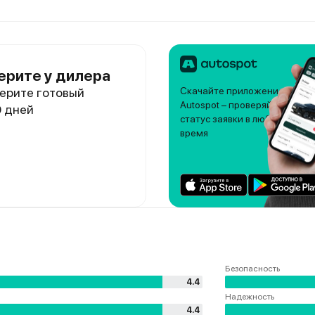
ерите у дилера
ерите готовый
Скачайте приложение
Autospot – проверяйте
0 дней
статус заявки в любое
время
Безопасность
4.4
Надежность
4.4