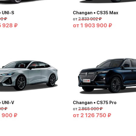
 UNI-S
Changan • CS35 Max
00 ₽
от
2 833 902 ₽
5 928 ₽
от
1 903 900 ₽
 UNI-V
Changan • CS75 Pro
00 ₽
от
2 865 000 ₽
2 900 ₽
от
2 126 750 ₽